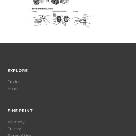
EXPLORE
Product
About
ACCÉDER À SES
GAINS SANS
FINE PRINT
Warranty
VÉRIFICATION
Privacy
Terms of Use