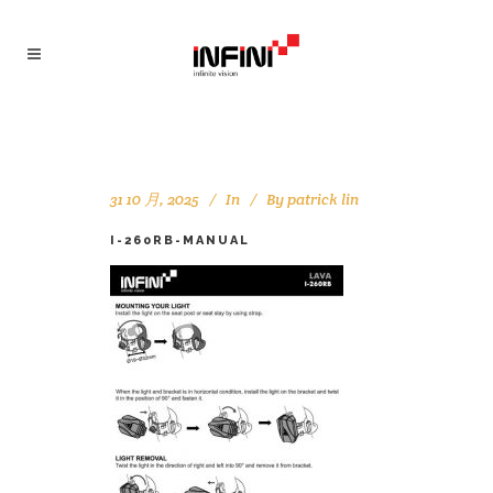
31 10 月, 2025
In
By
patrick lin
I-260RB-MANUAL