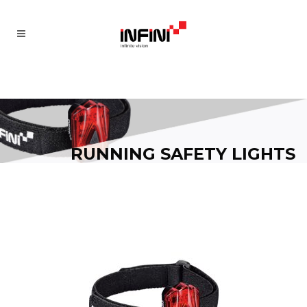
R
U
N
N
I
N
G
S
A
F
E
T
Y
L
I
G
H
T
S