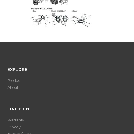
EXPLORE
Product
About
ACCÉDER À SES
GAINS SANS
FINE PRINT
Warranty
VÉRIFICATION
Privacy
Terms of Use