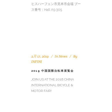
ヒスハーフェン市見本市会場 ブー
ス番号：Hall A5-305
2月 17, 2019
In
News
By
INFINI
2019 中国国際自転車展覧会
JOIN US AT THE 2018 CHINA
INTERNATIONAL BICYCLE &
MOTOR FAIR!