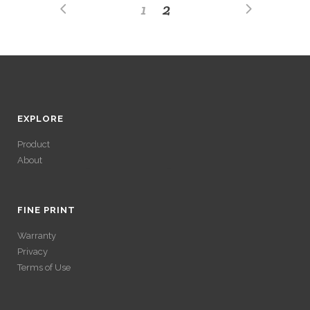
1
2
EXPLORE
Product
About
ACCÉDER À SES
GAINS SANS
FINE PRINT
Warranty
VÉRIFICATION
Privacy
Terms of Use
LONGUE
ACCÉDER À SES
Avec un , vous pouvez retirer vos gains plus rapidement. Certaines