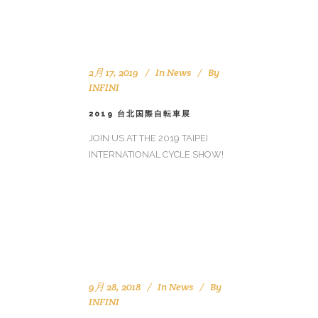
2月 17, 2019
In
News
By
INFINI
2019 台北国際自転車展
JOIN US AT THE 2019 TAIPEI
INTERNATIONAL CYCLE SHOW!
9月 28, 2018
In
News
By
INFINI