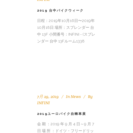
2019 台中バイクウィーク
日程：2019年10月16日〜2019年
10月18日 場所：スプレンダー 台
中 13F 小間番号：INFINI - (スプレ
ンダー 台中 13Fルーム1338
7月 29, 2019
In
News
By
INFINI
2019ユーロバイク自轉車展
会 期 ：2019 年 9 月 4 日～9 月 7
日 場 所 ：ドイツ・フリードリッ