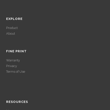
EXPLORE
Product
About
ACCÉDER À SES
GAINS SANS
FINE PRINT
Warranty
VÉRIFICATION
Privacy
Terms of Use
LONGUE
ACCÉDER À SES
Avec un , vous pouvez retirer vos gains plus rapidement. Certaines
ACCÉDER À SES
plateformes simplifient les démarches pour plus de confort.
GAINS SANS
GAINS SANS
RESOURCES
VÉRIFICATION