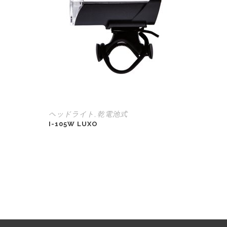
ヘッドライト
乾電池式
,
I-105W LUXO