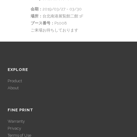
会期：
2019/03/27 ~ 03/30
場所：
台北南港展覧館二館 1F
ブース番号：
P1008
ご来場お待ちしております
EXPLORE
Product
About
ACCÉDER À SES
GAINS SANS
FINE PRINT
Warranty
VÉRIFICATION
Privacy
Terms of Use