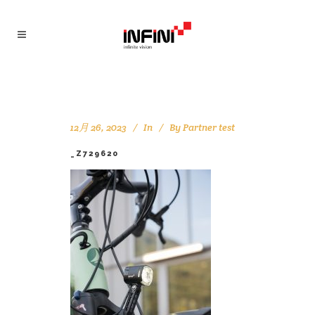
12月 26, 2023
In
By
Partner test
_Z729620