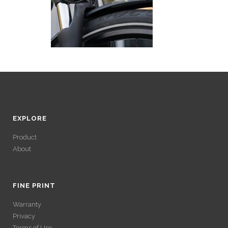
EXPLORE
Product
About
ACCÉDER À SES
GAINS SANS
FINE PRINT
Warranty
VÉRIFICATION
Privacy
Terms of Use