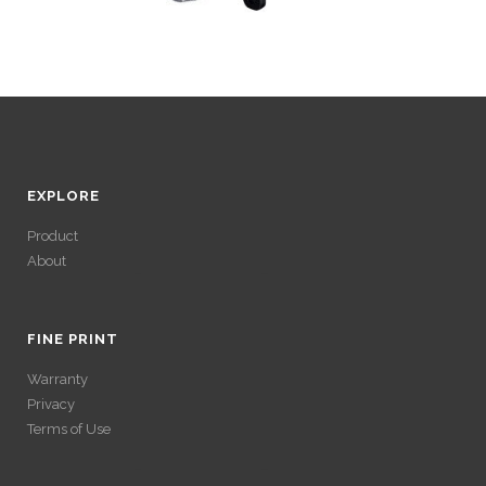
EXPLORE
Product
About
ACCÉDER À SES
GAINS SANS
FINE PRINT
Warranty
VÉRIFICATION
Privacy
Terms of Use
LONGUE