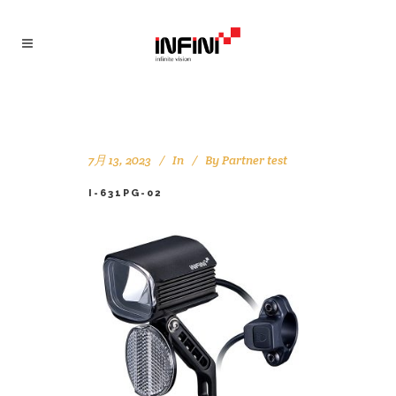
7月 13, 2023
In
By
Partner test
I-631PG-02