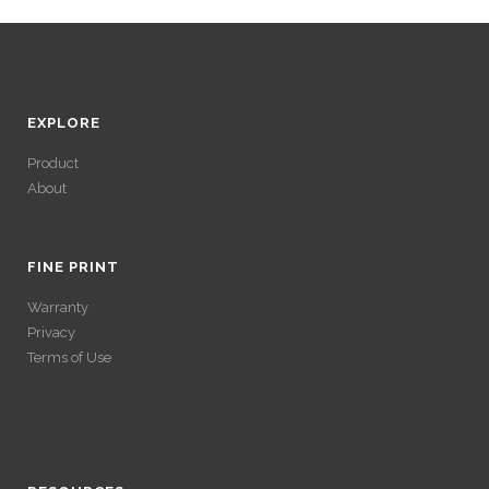
EXPLORE
Product
About
ACCÉDER À SES
GAINS SANS
FINE PRINT
Warranty
VÉRIFICATION
Privacy
Terms of Use
LONGUE
ACCÉDER À SES
Avec un , vous pouvez retirer vos gains plus rapidement. Certaines
ACCÉDER À SES
plateformes simplifient les démarches pour plus de confort.
GAINS SANS