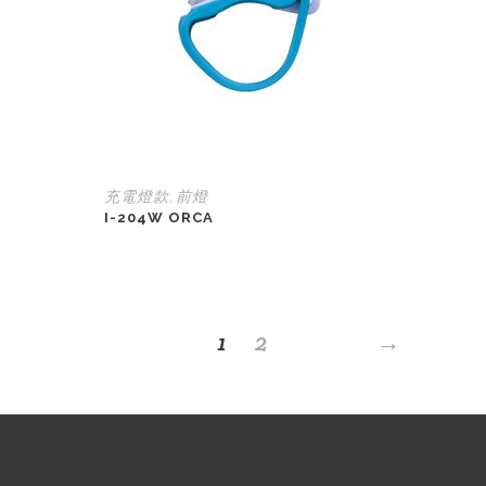
充電燈款
前燈
,
I-204W ORCA
1
2
→