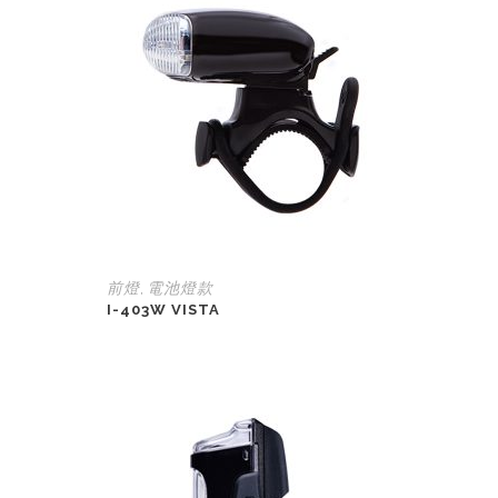
前燈
電池燈款
,
I-403W VISTA