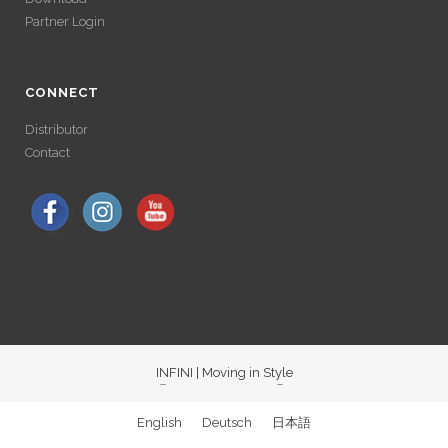
LONGUE
Partner Login
Avec un , vous pouvez retirer vos gains plus rapidement. Certaines
plateformes simplifient les démarches pour plus de confort.
Avec un , vous pouvez retirer vos gains plus rapidement. Certaines
plateformes simplifient les démarches pour plus de confort.
CONNECT
Distributor
Contact
INFINI | Moving in Style
ACCÉDER À SES
English
Deutsch
日本語