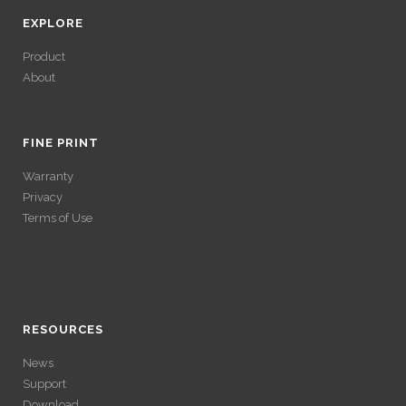
EXPLORE
Product
About
ACCÉDER À SES
GAINS SANS
FINE PRINT
Warranty
VÉRIFICATION
Privacy
Terms of Use
LONGUE
ACCÉDER À SES
Avec un , vous pouvez retirer vos gains plus rapidement. Certaines
ACCÉDER À SES
plateformes simplifient les démarches pour plus de confort.
GAINS SANS
GAINS SANS
RESOURCES
VÉRIFICATION
News
VÉRIFICATION
Support
LONGUE
Download