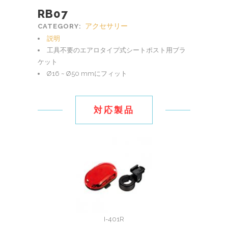
RB07
アクセサリー
CATEGORY:
説明
工具不要のエアロタイプ式シートポスト用ブラ
ケット
Ø16 ~ Ø50 mmにフィット
対応製品
I-401R