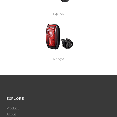
I-406R
I-407R
EXPLORE
Product
About