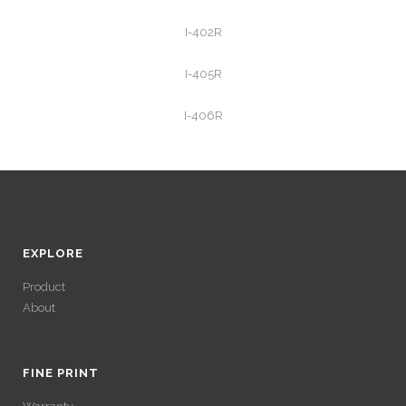
I-402R
I-405R
I-406R
EXPLORE
Product
About
ACCÉDER À SES
GAINS SANS
FINE PRINT