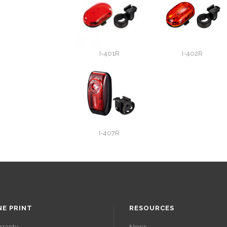
I-401R
I-402R
I-407R
NE PRINT
RESOURCES
rranty
News