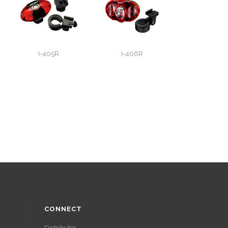
I-405R
I-406R
CONNECT
Distributor