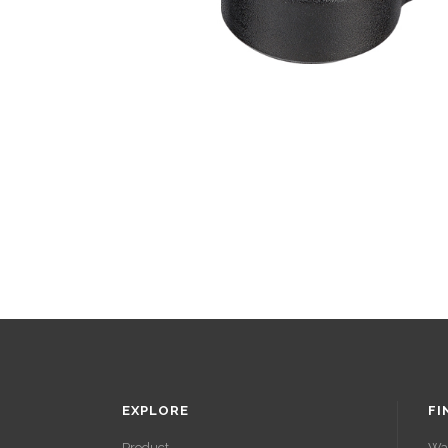
EXPLORE
FI
Product
Wa