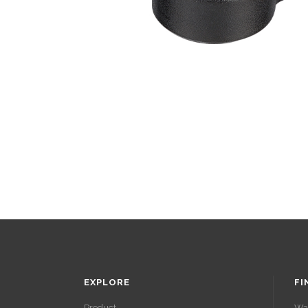
EXPLORE
FI
Product
Wa