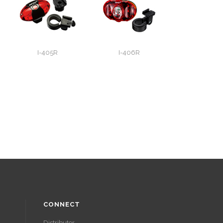
I-405R
I-406R
CONNECT
Distributor