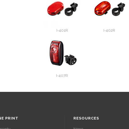
I-401R
I-402R
I-407R
NE PRINT
RESOURCES
rranty
News