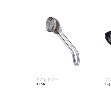
アクセサリー
ア
HS06
I-