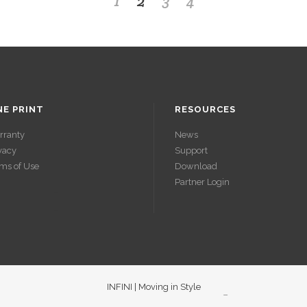
1
2
3
4
NE PRINT
RESOURCES
rranty
News
vacy
Support
ms of Use
Download
Partner Login
ACCÉDER
ACCÉDER
À SES
À SES
GAINS
GAINS
INFINI | Moving in Style
SANS