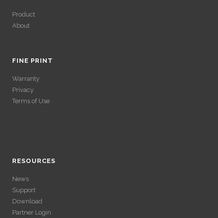
Product
About
ACCÉDER À SES
GAINS SANS
FINE PRINT
Warranty
VÉRIFICATION
Privacy
Terms of Use
LONGUE
ACCÉDER À SES
Avec un , vous pouvez retirer vos gains plus rapidement. Certaines
ACCÉDER À SES
plateformes simplifient les démarches pour plus de confort.
GAINS SANS
GAINS SANS
RESOURCES
VÉRIFICATION
News
VÉRIFICATION
Support
LONGUE
Download
LONGUE
Partner Login
Avec un , vous pouvez retirer vos gains plus rapidement. Certaines