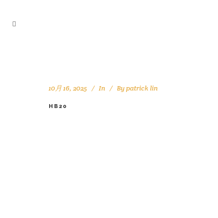
10月 16, 2025
In
By
patrick lin
HB20