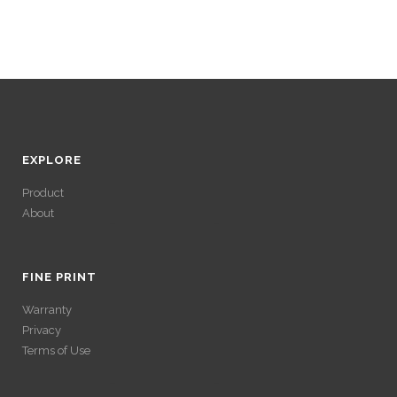
EXPLORE
Product
About
ACCÉDER À SES
GAINS SANS
FINE PRINT
Warranty
VÉRIFICATION
Privacy
Terms of Use
LONGUE