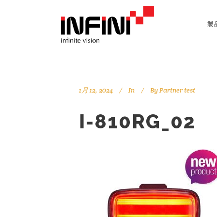
製
1月 12, 2024
In
By
Partner test
I-810RG_02