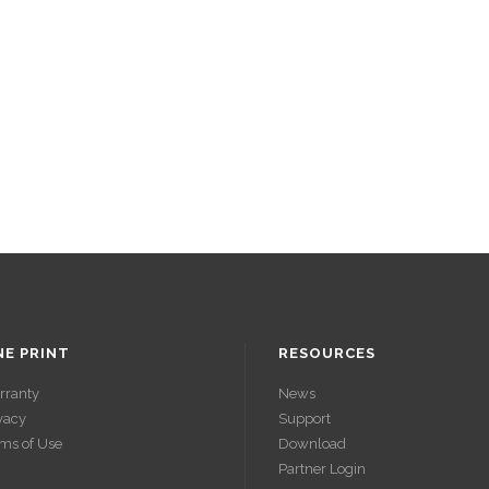
NE PRINT
RESOURCES
rranty
News
vacy
Support
ms of Use
Download
Partner Login