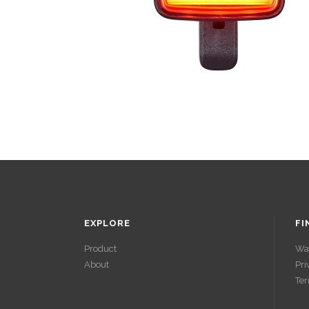
EXPLORE
FI
Product
Wa
About
Pri
ACCÉDER À
Ter