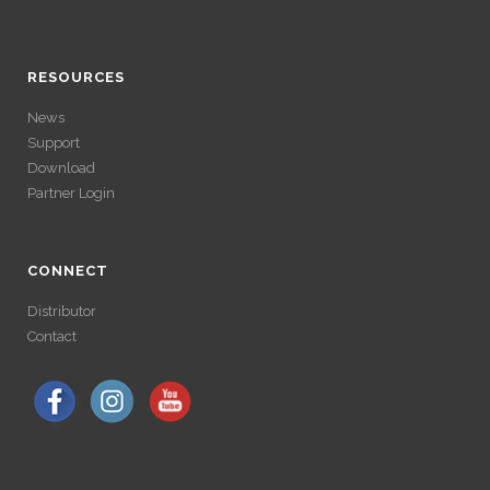
ACCÉDER À SES
Avec un , vous pouvez retirer vos gains plus rapidement. Certaines
ACCÉDER À SES
plateformes simplifient les démarches pour plus de confort.
GAINS SANS
GAINS SANS
RESOURCES
VÉRIFICATION
News
VÉRIFICATION
Support
LONGUE
Download
LONGUE
Partner Login
Avec un , vous pouvez retirer vos gains plus rapidement. Certaines
plateformes simplifient les démarches pour plus de confort.
Avec un , vous pouvez retirer vos gains plus rapidement. Certaines
plateformes simplifient les démarches pour plus de confort.
CONNECT
Distributor
Contact