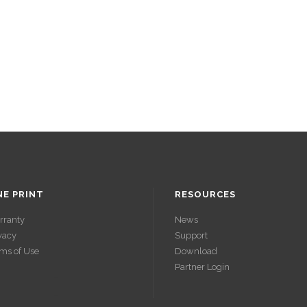
NE PRINT
RESOURCES
rranty
News
vacy
Support
ms of Use
Download
Partner Login
ACCÉDER