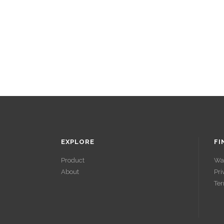
EXPLORE
FI
Product
Wa
About
Pri
ACCÉDER À
Ter
SES GAINS