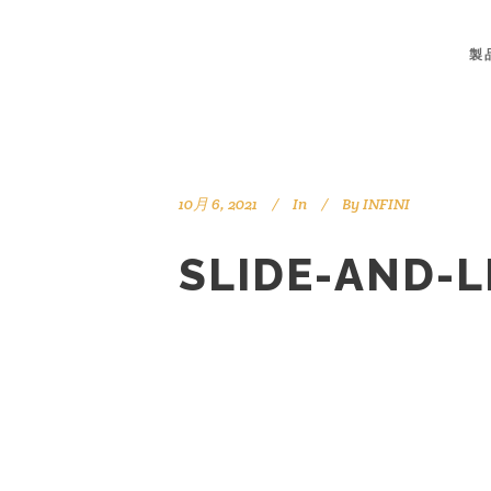
製
10月 6, 2021
In
By
INFINI
SLIDE-AND-L