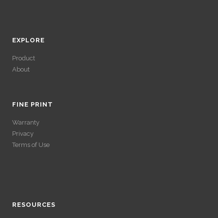
EXPLORE
Product
About
ACCÉDER À SES
GAINS SANS
FINE PRINT
Warranty
VÉRIFICATION
Privacy
Terms of Use
LONGUE
ACCÉDER À SES
Avec un , vous pouvez retirer vos gains plus rapidement. Certaines
ACCÉDER À SES
plateformes simplifient les démarches pour plus de confort.
GAINS SANS
GAINS SANS
RESOURCES