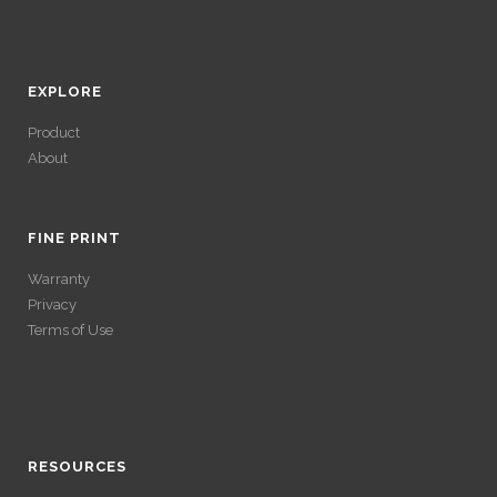
EXPLORE
Product
About
ACCÉDER À SES
GAINS SANS
FINE PRINT
Warranty
VÉRIFICATION
Privacy
Terms of Use
LONGUE
ACCÉDER À SES
Avec un , vous pouvez retirer vos gains plus rapidement. Certaines
ACCÉDER À SES
plateformes simplifient les démarches pour plus de confort.
GAINS SANS
GAINS SANS
RESOURCES