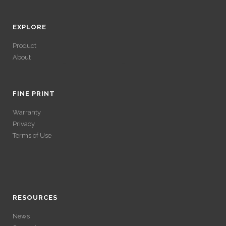
EXPLORE
Product
About
ACCÉDER À SES
GAINS SANS
FINE PRINT
Warranty
VÉRIFICATION
Privacy
Terms of Use
LONGUE
ACCÉDER À SES
Avec un , vous pouvez retirer vos gains plus rapidement. Certaines
ACCÉDER À SES
plateformes simplifient les démarches pour plus de confort.
GAINS SANS
GAINS SANS
RESOURCES
VÉRIFICATION
News