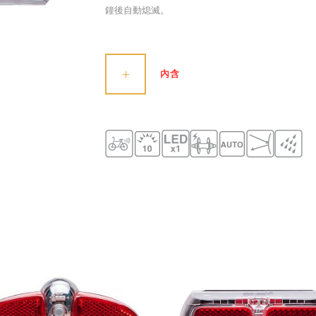
鐘後自動熄滅。
內含