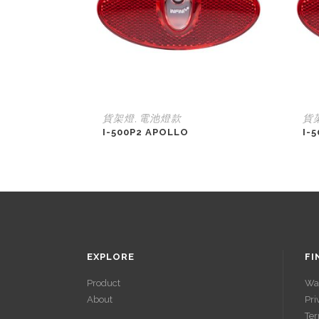
貨架燈
電池燈款
貨
,
I-500P2 APOLLO
I-
EXPLORE
FI
Product
Wa
About
Pri
Ter