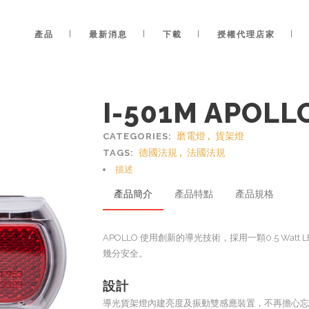
產品
最新消息
下載
授權代理店家
I-501M APOLL
磨電燈
,
貨架燈
CATEGORIES:
德國法規
,
法國法規
TAGS:
描述
產品簡介
產品特點
產品規格
APOLLO 使用創新的導光技術，採用一顆0.5 Wa
幾分安全。
設計
導光貨架燈內建亮度及振動雙感應裝置，不再擔心忘