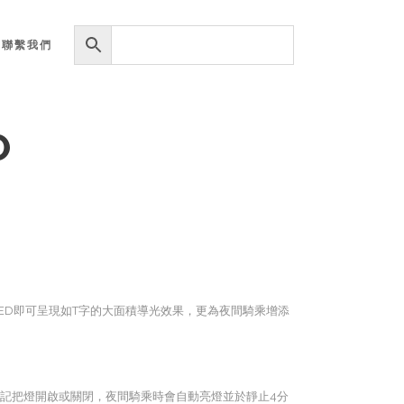
聯繫我們
O
tt LED即可呈現如T字的大面積導光效果，更為夜間騎乘增添
記把燈開啟或關閉，夜間騎乘時會自動亮燈並於靜止4分