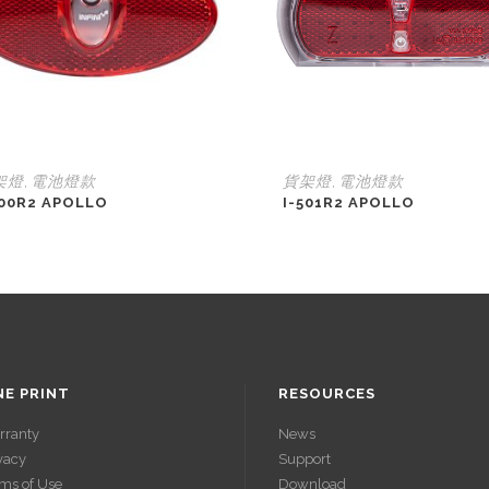
架燈
電池燈款
貨架燈
電池燈款
,
,
500R2 APOLLO
I-501R2 APOLLO
NE PRINT
RESOURCES
rranty
News
vacy
Support
ms of Use
Download