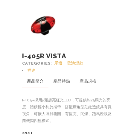
I-405R VISTA
尾燈
,
電池燈款
CATEGORIES:
描述
產品簡介
產品特點
產品規格
I-405R採用5顆超亮紅光LED，可提供約25燭光的亮
度，體積輕小利於攜帶，搭配廣角型刻紋透鏡具有寬
視角，可擴大照射範圍，有恆亮、閃爍、跑馬燈以及
隨機閃四種模式。