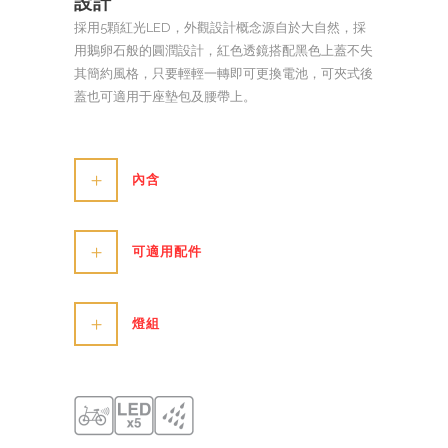
設計
採用5顆紅光LED，外觀設計概念源自於大自然，採
用鵝卵石般的圓潤設計，紅色透鏡搭配黑色上蓋不失
其簡約風格，只要輕輕一轉即可更換電池，可夾式後
蓋也可適用于座墊包及腰帶上。
內含
可適用配件
燈組