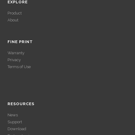
EXPLORE
Product
About
ACCÉDER À SES
GAINS SANS
FINE PRINT
Warranty
VÉRIFICATION
Privacy
Terms of Use
LONGUE
ACCÉDER À SES
Avec un , vous pouvez retirer vos gains plus rapidement. Certaines
ACCÉDER À SES
plateformes simplifient les démarches pour plus de confort.
GAINS SANS
GAINS SANS
RESOURCES
VÉRIFICATION
News
VÉRIFICATION
Support
LONGUE
Download