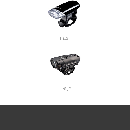
I-112P
I-263P