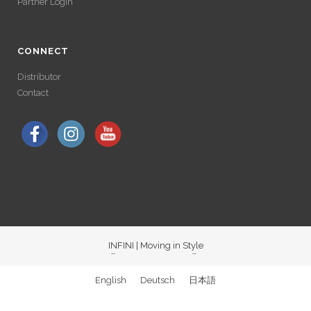
LONGUE
Partner Login
Avec un , vous pouvez retirer vos gains plus rapidement. Certaines
plateformes simplifient les démarches pour plus de confort.
Avec un , vous pouvez retirer vos gains plus rapidement. Certaines
plateformes simplifient les démarches pour plus de confort.
CONNECT
Distributor
Contact
INFINI | Moving in Style
ACCÉDER À SES
English
Deutsch
日本語
GAINS SANS