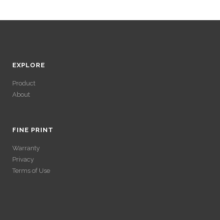
EXPLORE
Product
About
ACCÉDER À SES
GAINS SANS
FINE PRINT
Warranty
VÉRIFICATION
Privacy
Terms of Use
LONGUE
ACCÉDER À SES
Avec un , vous pouvez retirer vos gains plus rapidement. Certaines
ACCÉDER À SES
plateformes simplifient les démarches pour plus de confort.