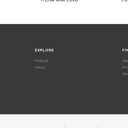
I-270R MINI LUXO
I-
EXPLORE
FI
Product
Wa
About
Pri
ACCÉDER À
Ter
SES GAINS
SANS
VÉRIFICATI