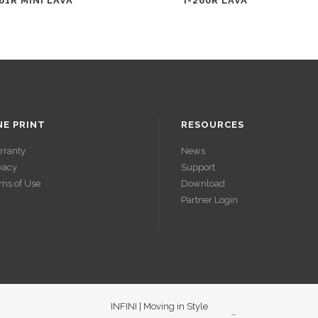
261R MINI LAVA
I-260R LAVA
NE PRINT
RESOURCES
rranty
News
vacy
Support
ms of Use
Download
Partner Login
ACCÉDER
ACCÉDER
À SES
À SES
GAINS
GAINS
INFINI | Moving in Style