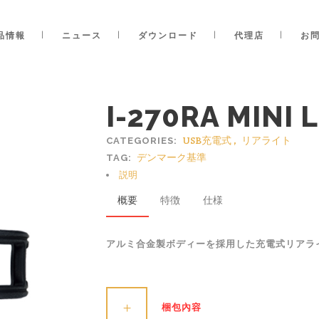
品情報
ニュース
ダウンロード
代理店
お
I-270RA MINI 
USB充電式
,
リアライト
CATEGORIES:
デンマーク基準
TAG:
説明
概要
特徴
仕様
アルミ合金製ボディーを採用した充電式リアラ
梱包內容