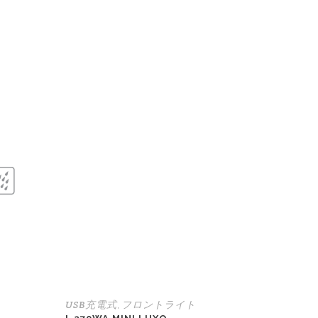
USB充電式
フロントライト
,