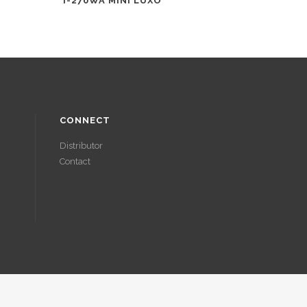
I-270WA MINI LUXO
CONNECT
Distributor
Contact