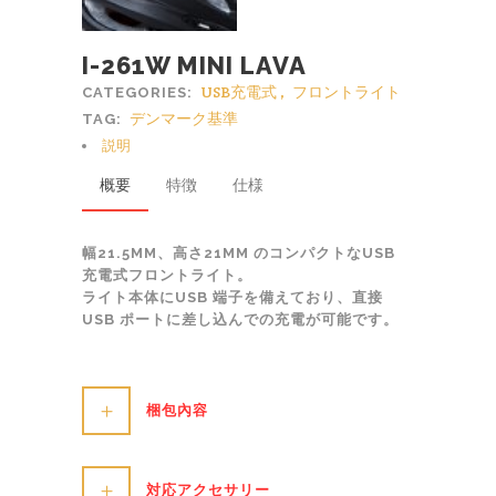
I-261W MINI LAVA
USB充電式
,
フロントライト
CATEGORIES:
デンマーク基準
TAG:
説明
概要
特徴
仕様
幅21.5MM、高さ21MM のコンパクトなUSB
充電式フロントライト。
ライト本体にUSB 端子を備えており、直接
USB ポートに差し込んでの充電が可能です。
梱包內容
対応アクセサリー