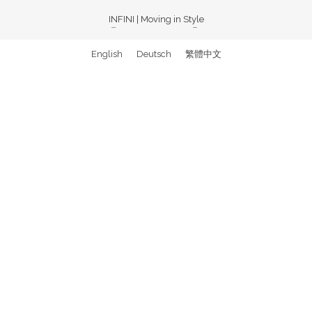
INFINI | Moving in Style
ACCÉDER À SES
English
Deutsch
繁體中文
GAINS SANS
VÉRIFICATION
LONGUE
Avec un , vous pouvez retirer vos gains plus rapidement. Certaines
plateformes simplifient les démarches pour plus de confort.