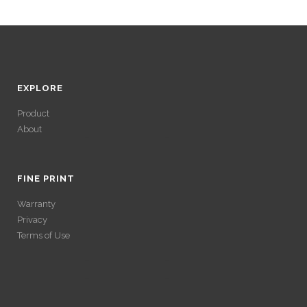
EXPLORE
Product
About
ACCÉDER À SES
GAINS SANS
FINE PRINT
Warranty
VÉRIFICATION
Privacy
Terms of Use
LONGUE
ACCÉDER À SES
Avec un , vous pouvez retirer vos gains plus rapidement. Certaines
ACCÉDER À SES
plateformes simplifient les démarches pour plus de confort.