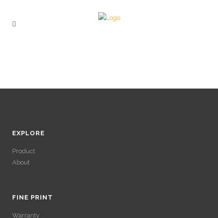
EXPLORE
Product
About
ACCÉDER À SES
GAINS SANS
FINE PRINT
Warranty