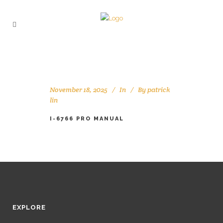
November 18, 2025
In
By
patrick
lin
I-6766 PRO MANUAL
EXPLORE