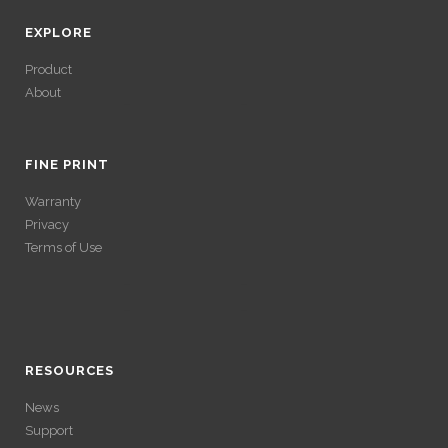
EXPLORE
Product
About
ACCÉDER À SES
GAINS SANS
FINE PRINT
Warranty
VÉRIFICATION
Privacy
Terms of Use
LONGUE
ACCÉDER À SES
Avec un , vous pouvez retirer vos gains plus rapidement. Certaines
ACCÉDER À SES
plateformes simplifient les démarches pour plus de confort.
GAINS SANS
GAINS SANS
RESOURCES
VÉRIFICATION
News
VÉRIFICATION
Support