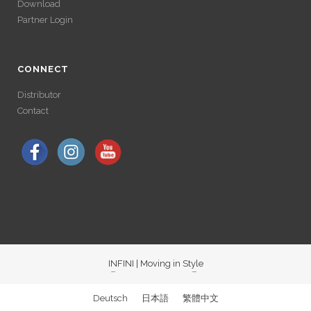
LONGUE
Download
LONGUE
Partner Login
Avec un , vous pouvez retirer vos gains plus rapidement. Certaines
plateformes simplifient les démarches pour plus de confort.
Avec un , vous pouvez retirer vos gains plus rapidement. Certaines
plateformes simplifient les démarches pour plus de confort.
CONNECT
Distributor
Contact
INFINI | Moving in Style
ACCÉDER À SES
Deutsch
日本語
繁體中文