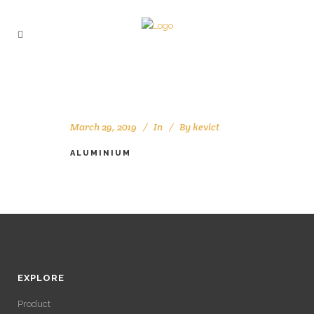
March 29, 2019
In
By
kevict
ALUMINIUM
EXPLORE
Product