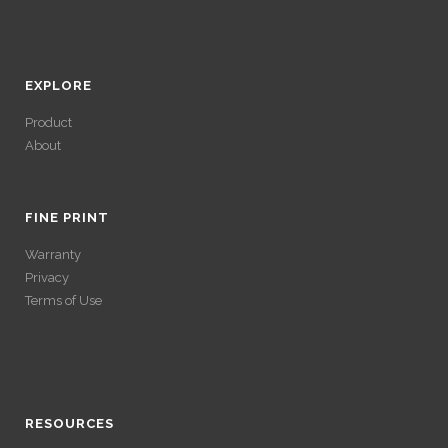
EXPLORE
Product
About
ACCÉDER À SES
GAINS SANS
FINE PRINT
Warranty
VÉRIFICATION
Privacy
Terms of Use
LONGUE
ACCÉDER À SES
Avec un , vous pouvez retirer vos gains plus rapidement. Certaines
ACCÉDER À SES
plateformes simplifient les démarches pour plus de confort.
GAINS SANS
GAINS SANS
RESOURCES