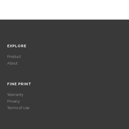
EXPLORE
Product
About
ACCÉDER À SES
GAINS SANS
FINE PRINT
Warranty
VÉRIFICATION
Privacy
Terms of Use
LONGUE
ACCÉDER À SES
Avec un , vous pouvez retirer vos gains plus rapidement. Certaines