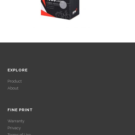
EXPLORE
Product
About
ACCÉDER À SES
GAINS SANS
FINE PRINT
Warranty
VÉRIFICATION
Privacy
Terms of Use