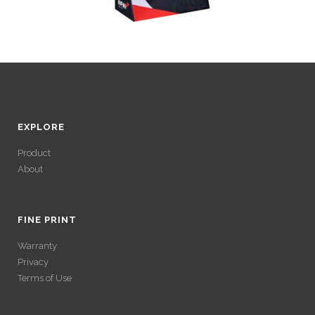
EXPLORE
Product
About
ACCÉDER À SES
GAINS SANS
FINE PRINT
Warranty
VÉRIFICATION
Privacy
Terms of Use
LONGUE