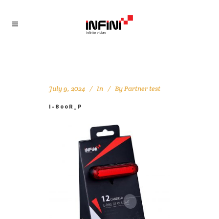
July 9, 2024
In
By
Partner test
I-800R_P