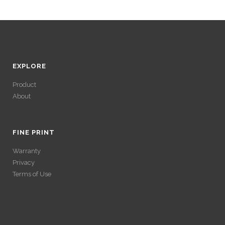
EXPLORE
Product
About
ACCÉDER À SES
GAINS SANS
FINE PRINT
Warranty
VÉRIFICATION
Privacy
Terms of Use
LONGUE
ACCÉDER À SES
Avec un , vous pouvez retirer vos gains plus rapidement. Certaines
ACCÉDER À SES
plateformes simplifient les démarches pour plus de confort.