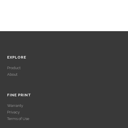
EXPLORE
Product
About
ACCÉDER À SES
GAINS SANS
FINE PRINT
Warranty
VÉRIFICATION
Privacy
Terms of Use
LONGUE