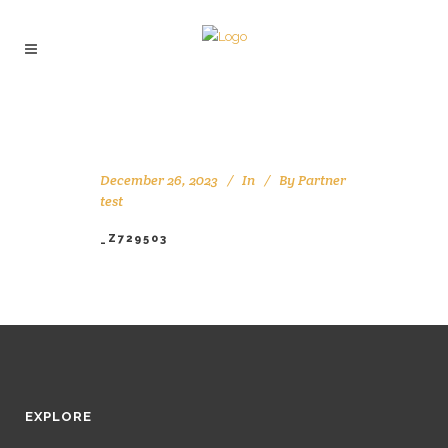
December 26, 2023
In
By
Partner
test
_Z729503
EXPLORE