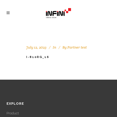
July 12, 2023
In
By
Partner test
I-810RG_16
EXPLORE
Product