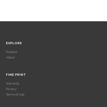
EXPLORE
Product
About
ACCÉDER À SES
GAINS SANS
FINE PRINT
Warranty
VÉRIFICATION
Privacy
Terms of Use
LONGUE