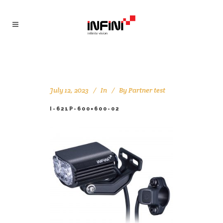
July 12, 2023
In
By
Partner test
I-621P-600×600-02