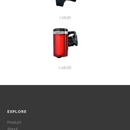
I-261R
I-280R
EXPLORE
Product
About