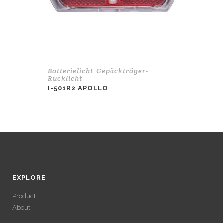
Batterielicht
Gepäckträger-
,
Rücklicht
I-501R2 APOLLO
EXPLORE
Product
About