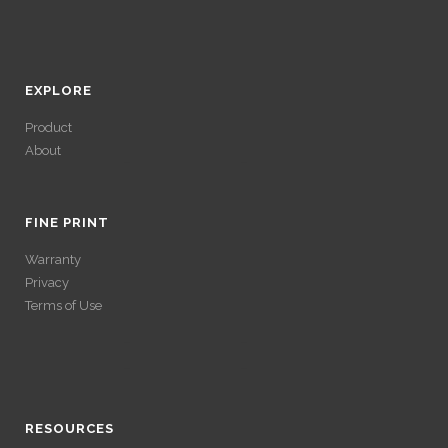
EXPLORE
Product
About
ACCÉDER À SES
GAINS SANS
FINE PRINT
Warranty
VÉRIFICATION
Privacy
Terms of Use
LONGUE
ACCÉDER À SES
Avec un , vous pouvez retirer vos gains plus rapidement. Certaines
ACCÉDER À SES
plateformes simplifient les démarches pour plus de confort.
GAINS SANS
GAINS SANS
RESOURCES