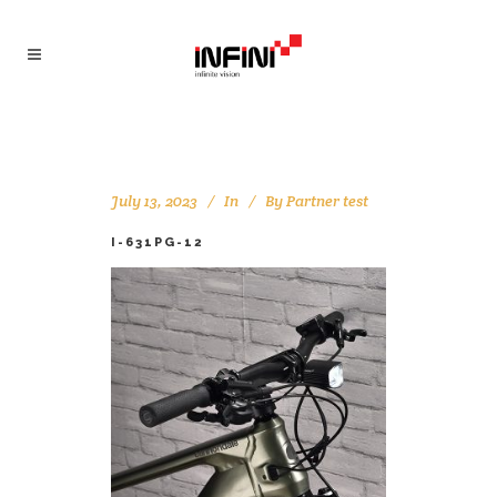
July 13, 2023
In
By
Partner test
I-631PG-12