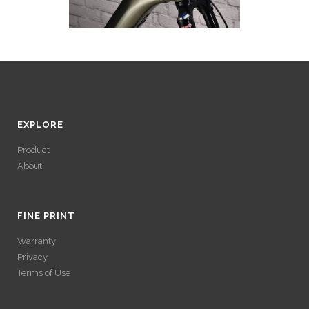
EXPLORE
Product
About
ACCÉDER À SES
GAINS SANS
FINE PRINT
Warranty
VÉRIFICATION
Privacy
Terms of Use
LONGUE